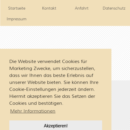
Startseite
Kontakt
Anfahrt
Datenschutz
Impressum
Die Website verwendet Cookies für
Marketing Zwecke, um sicherzustellen,
dass wir Ihnen das beste Erlebnis auf
unserer Website bieten. Sie können Ihre
Psychotherapie in Mattighofen
Cookie-Einstellungen jederzeit ändern.
Mag. Julian Mayr, MSc
Hiermit akzeptieren Sie das Setzen der
Stadtplatz 18 Top 12
Cookies und bestätigen.
5230 Mattighofen
Mehr Informationen
Österreich
info@psychologie-braunau.at
Akzeptieren!